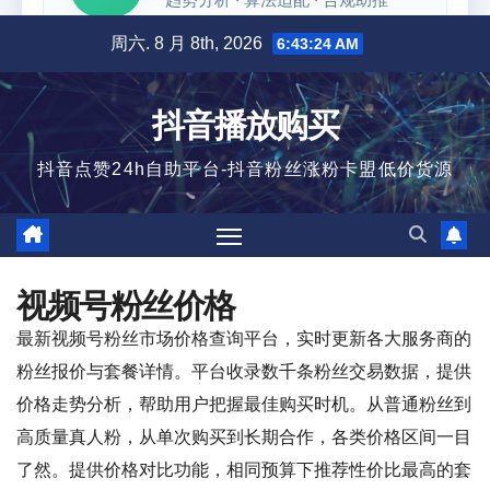
跳
周六. 8 月 8th, 2026
6:43:25 AM
至
内
抖音播放购买
容
抖音点赞24h自助平台-抖音粉丝涨粉卡盟低价货源
视频号粉丝价格
最新视频号粉丝市场价格查询平台，实时更新各大服务商的
粉丝报价与套餐详情。平台收录数千条粉丝交易数据，提供
价格走势分析，帮助用户把握最佳购买时机。从普通粉丝到
高质量真人粉，从单次购买到长期合作，各类价格区间一目
了然。提供价格对比功能，相同预算下推荐性价比最高的套