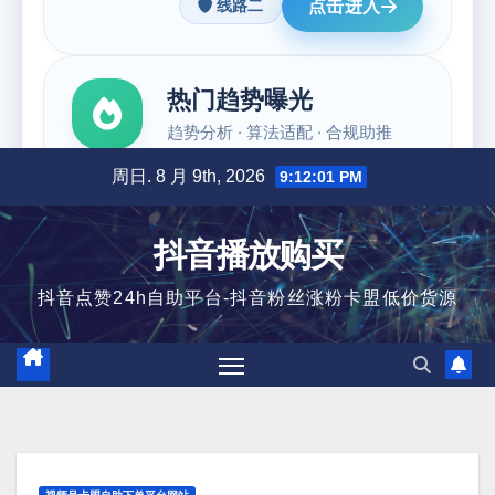
跳
周日. 8 月 9th, 2026
9:12:02 PM
至
内
抖音播放购买
容
抖音点赞24h自助平台-抖音粉丝涨粉卡盟低价货源