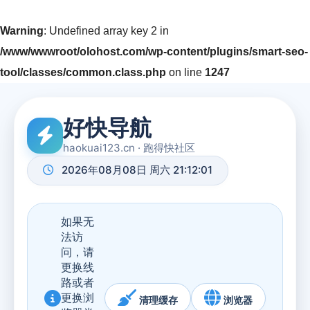
Warning
: Undefined array key 2 in
/www/wwwroot/olohost.com/wp-content/plugins/smart-seo-
tool/classes/common.class.php
on line
1247