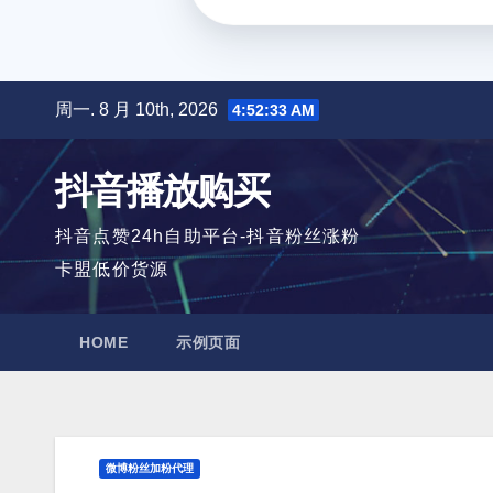
跳
周一. 8 月 10th, 2026
4:52:34 AM
至
内
抖音播放购买
容
抖音点赞24h自助平台-抖音粉丝涨粉
卡盟低价货源
HOME
示例页面
微博粉丝加粉代理