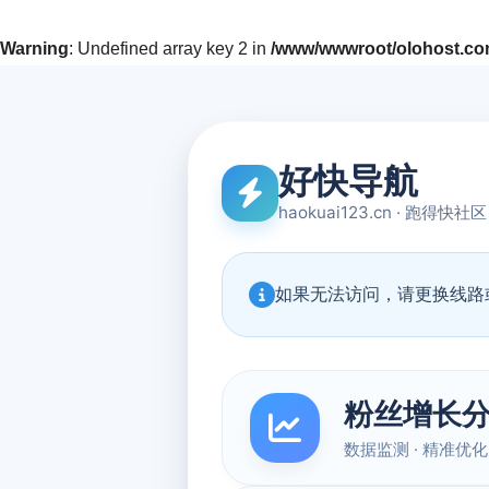
Warning
: Undefined array key 2 in
/www/wwwroot/olohost.com