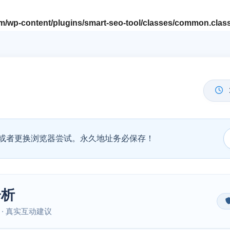
/wp-content/plugins/smart-seo-tool/classes/common.clas