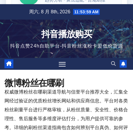
跳
周六. 8 月 8th, 2026
11:54:00 AM
至
内
抖音播放购买
容
抖音点赞24h自助平台-抖音粉丝涨粉卡盟低价货源
微博粉丝在哪刷
权威微博粉丝在哪刷渠道导航与信誉平台推荐大全，汇集全
网经过验证的优质粉丝增长网站和供应商信息。平台对各类
粉丝刷量平台进行严格审核，从粉丝质量、安全性、价格合
理性、售后服务等多维度评估打分，为用户提供可靠的参
考。详细的刷粉丝渠道指南包含如何辨别平台真伪、如何评