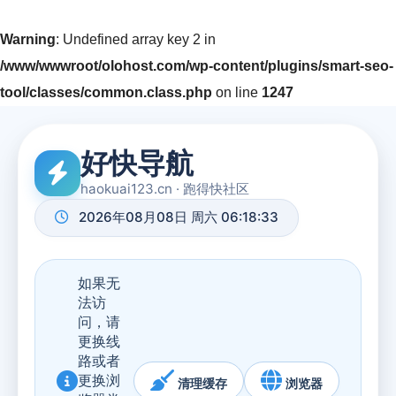
Warning
: Undefined array key 2 in
/www/wwwroot/olohost.com/wp-content/plugins/smart-seo-
tool/classes/common.class.php
on line
1247