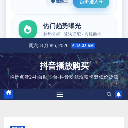
跳
周六. 8 月 8th, 2026
6:18:34 AM
至
内
抖音播放购买
容
抖音点赞24h自助平台-抖音粉丝涨粉卡盟低价货源