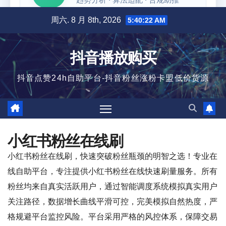
跳
周六. 8 月 8th, 2026
5:40:23 AM
至
内
抖音播放购买
容
抖音点赞24h自助平台-抖音粉丝涨粉卡盟低价货源
小红书粉丝在线刷
小红书粉丝在线刷，快速突破粉丝瓶颈的明智之选！专业在
线自助平台，专注提供小红书粉丝在线快速刷量服务。所有
粉丝均来自真实活跃用户，通过智能调度系统模拟真实用户
关注路径，数据增长曲线平滑可控，完美模拟自然热度，严
格规避平台监控风险。平台采用严格的风控体系，保障交易