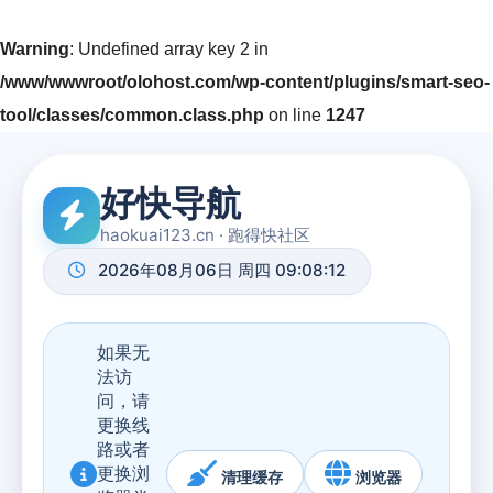
Warning
: Undefined array key 2 in
/www/wwwroot/olohost.com/wp-content/plugins/smart-seo-
tool/classes/common.class.php
on line
1247