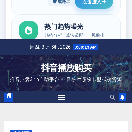
跳
周四. 8 月 6th, 2026
9:08:14 AM
至
内
抖音播放购买
容
抖音点赞24h自助平台-抖音粉丝涨粉卡盟低价货源