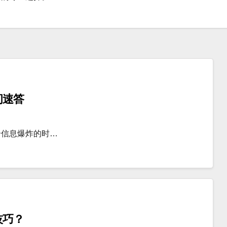
问速答
个信息爆炸的时…
技巧？