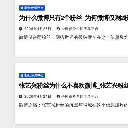
微博粉丝代理平台
为什么微博只有2个粉丝_为何微博仅剩2
2026年4月26日
全网低价自助下单平台
微博仅余两粉丝，网络世界的孤独症？在这个信息爆
微博粉丝代理平台
张艺兴粉丝为什么不喜欢微博_张艺兴粉
2026年4月24日
全网低价自助下单平台
微博之痛：张艺兴粉丝的沉默与呐喊在这个信息爆炸