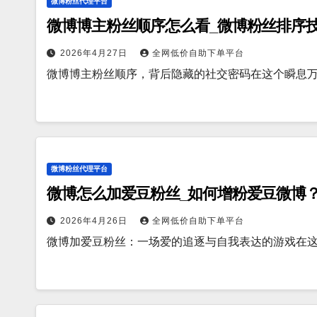
微博粉丝代理平台
微博博主粉丝顺序怎么看_微博粉丝排序
2026年4月27日
全网低价自助下单平台
微博博主粉丝顺序，背后隐藏的社交密码在这个瞬息
微博粉丝代理平台
微博怎么加爱豆粉丝_如何增粉爱豆微博
2026年4月26日
全网低价自助下单平台
微博加爱豆粉丝：一场爱的追逐与自我表达的游戏在