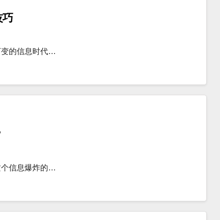
技巧
万变的信息时代…
？
这个信息爆炸的…