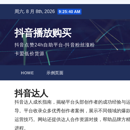
跳
周六. 8 月 8th, 2026
9:25:41 AM
至
内
抖音播放购买
容
抖音点赞24h自助平台-抖音粉丝涨粉
卡盟低价货源
HOME
示例页面
抖音达人
抖音达人成长指南，揭秘平台头部创作者的成功经验与
导。平台收录众多优秀创作者案例，展示不同领域的爆
运营技巧。网站还提供达人合作资源对接，帮助品牌方精准
进程。