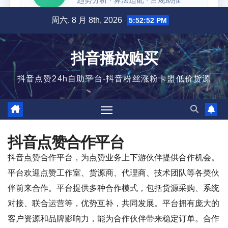
跳
周六. 8 月 8th, 2026
5:52:52 PM
至
内
抖音播放购买
容
抖音点赞24h自助平台-抖音粉丝涨粉卡盟低价货源
抖音点赞合作平台
抖音点赞合作平台，为点赞业务上下游伙伴提供合作机会。
平台欢迎点赞工作室、货源商、代理商、技术团队等各类伙
伴前来合作。平台提供多种合作模式，包括货源采购、系统
对接、联合运营等，优势互补，共同发展。平台拥有庞大的
客户资源和品牌影响力，能为合作伙伴带来稳定订单。合作