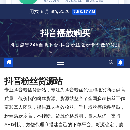
跳
周六. 8 月 8th, 2026
7:53:18 AM
至
内
抖音播放购买
容
抖音点赞24h自助平台-抖音粉丝涨粉卡盟低价货源
抖音粉丝货源站
专业抖音粉丝货源站，专注为抖音粉丝代理和批发商提供高
质量、低价格的粉丝货源。货源站整合了全国多家粉丝工作
室和真人团队，提供真人有效粉丝、千川粉丝等多种类型，
粉丝活跃度高，不掉粉。货源价格透明，量大从优，支持
API对接，方便代理商搭建自己的下单平台。货源稳定，质