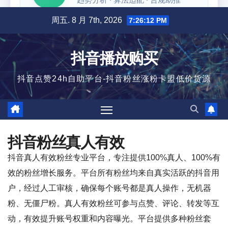
跳
周五. 8 月 7th, 2026
7:26:12 PM
至
内
抖音播放购买
容
抖音点赞24h自助平台-抖音粉丝涨粉卡盟低价货源
抖音粉丝真人有效
抖音真人有效粉丝专业平台，专注提供100%真人、100%有
效的粉丝增长服务。平台所有粉丝均来自真实活跃的抖音用
户，经过人工审核，确保每个账号都是真人操作，无机器
粉、无僵尸粉。真人有效粉丝可参与点赞、评论、转发等互
动，有效提升账号权重和内容曝光。平台提供多种粉丝套