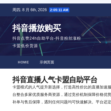
跳
周四. 8 月 6th, 2026
2:05:12 AM
至
内
抖音播放购买
容
抖音点赞24h自助平台-抖音粉丝涨粉
卡盟低价货源
HOME
示例页面
抖音直播人气卡盟自助平台
卡盟模式的人气提升新选择，打造高性价比的直播加速
台整合多家优质服务商资源，通过竞价机制保障价格优
补单与售后保障，遇到任何问题均可快速解决。平台还