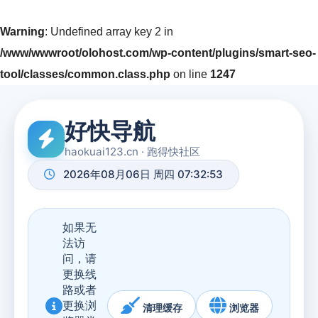
Warning
: Undefined array key 2 in
/www/wwwroot/olohost.com/wp-content/plugins/smart-seo-
tool/classes/common.class.php
on line
1247