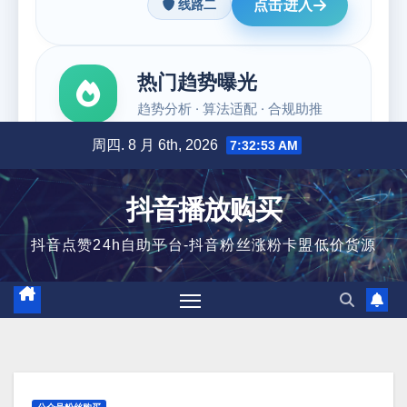
跳
周四. 8 月 6th, 2026
7:32:54 AM
至
内
抖音播放购买
容
抖音点赞24h自助平台-抖音粉丝涨粉卡盟低价货源