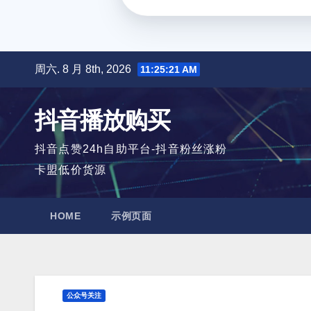
跳
周六. 8 月 8th, 2026
11:25:22 AM
至
内
抖音播放购买
容
抖音点赞24h自助平台-抖音粉丝涨粉
卡盟低价货源
HOME
示例页面
公众号关注