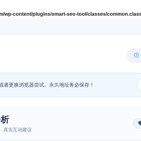
/wp-content/plugins/smart-seo-tool/classes/common.clas