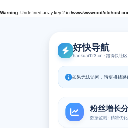
Warning
: Undefined array key 2 in
/www/wwwroot/olohost.com