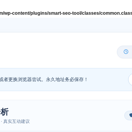
/wp-content/plugins/smart-seo-tool/classes/common.clas