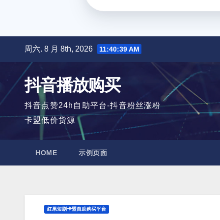
跳
周六. 8 月 8th, 2026
11:40:40 AM
至
内
抖音播放购买
容
抖音点赞24h自助平台-抖音粉丝涨粉
卡盟低价货源
HOME
示例页面
红果短剧卡盟自助购买平台