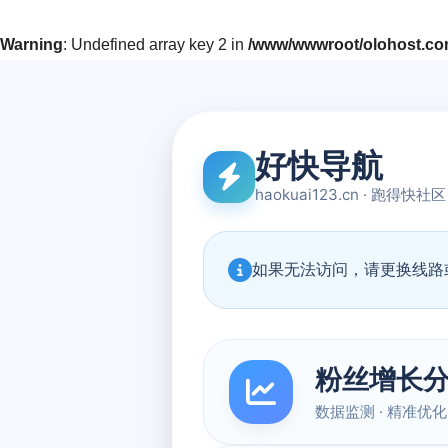
Warning
: Undefined array key 2 in
/www/wwwroot/olohost.com