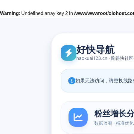
Warning
: Undefined array key 2 in
/www/wwwroot/olohost.com