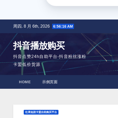
跳
周四. 8 月 6th, 2026
6:56:16 AM
至
内
抖音播放购买
容
抖音点赞24h自助平台-抖音粉丝涨粉
卡盟低价货源
HOME
示例页面
红果短剧卡盟自助购买平台