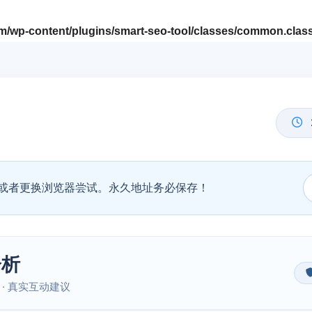
/wp-content/plugins/smart-seo-tool/classes/common.clas