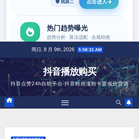
跳
周日. 8 月 9th, 2026
5:58:32 AM
至
内
抖音播放购买
容
抖音点赞24h自助平台-抖音粉丝涨粉卡盟低价货源