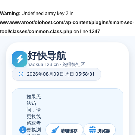
Warning
: Undefined array key 2 in
/www/wwwroot/olohost.com/wp-content/plugins/smart-seo-
tool/classes/common.class.php
on line
1247