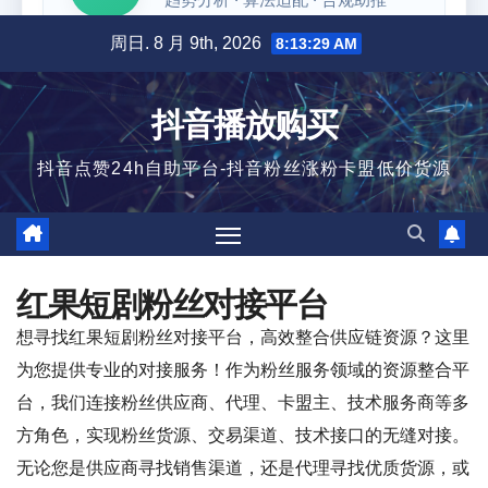
跳
周日. 8 月 9th, 2026
8:13:30 AM
至
内
抖音播放购买
容
抖音点赞24h自助平台-抖音粉丝涨粉卡盟低价货源
红果短剧粉丝对接平台
想寻找红果短剧粉丝对接平台，高效整合供应链资源？这里
为您提供专业的对接服务！作为粉丝服务领域的资源整合平
台，我们连接粉丝供应商、代理、卡盟主、技术服务商等多
方角色，实现粉丝货源、交易渠道、技术接口的无缝对接。
无论您是供应商寻找销售渠道，还是代理寻找优质货源，或