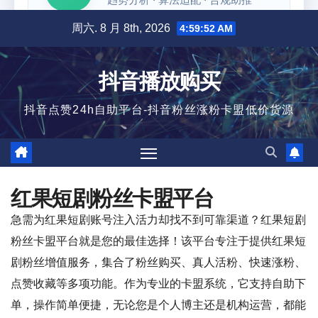
跳
周六. 8 月 8th, 2026
4:59:53 AM
至
内
抖音播放购买
容
抖音点赞24h自助平台-抖音粉丝涨粉卡盟低价货源
红果短剧粉丝卡盟平台
急需为红果短剧账号注入活力却找不到可靠渠道？红果短剧
粉丝卡盟平台就是您的最佳选择！该平台专注于提供红果短
剧粉丝增值服务，集合了粉丝购买、真人活粉、快速涨粉、
点赞收藏等多项功能。作为专业的卡盟系统，它支持自助下
单，操作简单便捷，无论您是个人博主还是机构运营，都能