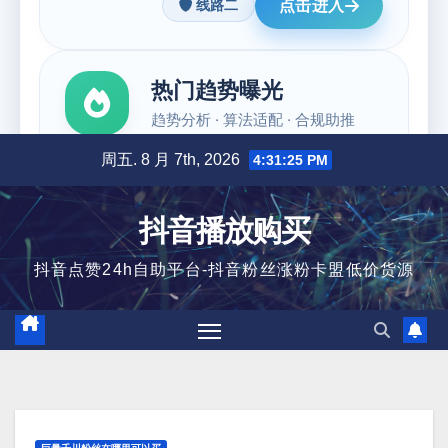
跳
周五. 8 月 7th, 2026
4:31:26 PM
至
内
抖音播放购买
容
抖音点赞24h自助平台-抖音粉丝涨粉卡盟低价货源