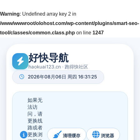
Warning
: Undefined array key 2 in
/www/wwwroot/olohost.com/wp-content/plugins/smart-seo-
tool/classes/common.class.php
on line
1247