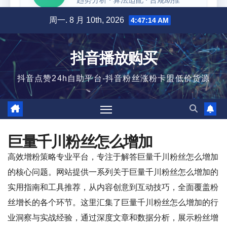
跳
周一. 8 月 10th, 2026
4:47:15 AM
至
内
抖音播放购买
容
抖音点赞24h自助平台-抖音粉丝涨粉卡盟低价货源
巨量千川粉丝怎么增加
高效增粉策略专业平台，专注于解答巨量千川粉丝怎么增加
的核心问题。网站提供一系列关于巨量千川粉丝怎么增加的
实用指南和工具推荐，从内容创意到互动技巧，全面覆盖粉
丝增长的各个环节。这里汇集了巨量千川粉丝怎么增加的行
业洞察与实战经验，通过深度文章和数据分析，展示粉丝增