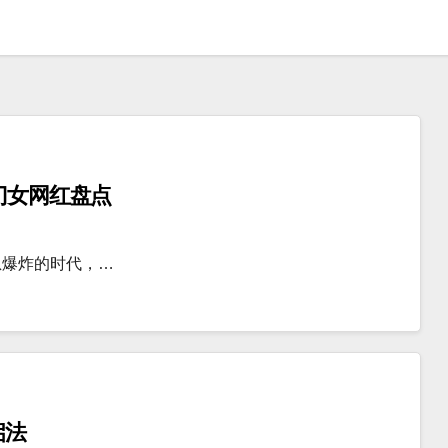
门女网红盘点
息爆炸的时代，…
启法