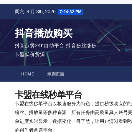
跳
周六. 8 月 8th, 2026
7:24:33 PM
至
内
抖音播放购买
容
抖音点赞24h自助平台-抖音粉丝涨粉
卡盟低价货源
HOME
示例页面
卡盟在线秒单平台
卡盟在线秒单平台以极速服务为特色，提供秒级响应的
粉丝、播放量等多种资源，所有任务由高质量真人账号
单进度实时显示，数据变化一目了然，让用户清晰看到
的创作者首选平台。