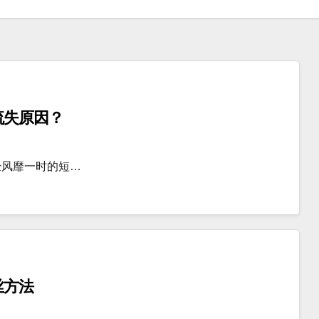
流失原因？
经风靡一时的短…
丝方法