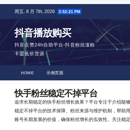
跳
周五. 8 月 7th, 2026
3:52:22 PM
至
内
抖音播放购买
容
抖音点赞24h自助平台-抖音粉丝涨粉
卡盟低价货源
HOME
示例页面
快手粉丝稳定不掉平台
追求长期稳定的快手粉丝增长效果？平台专注于介绍能
稳定不掉平台的技术保障、粉丝来源与维护机制，帮助
账号长期发展的价值，确保粉丝增长的实效性。关注稳