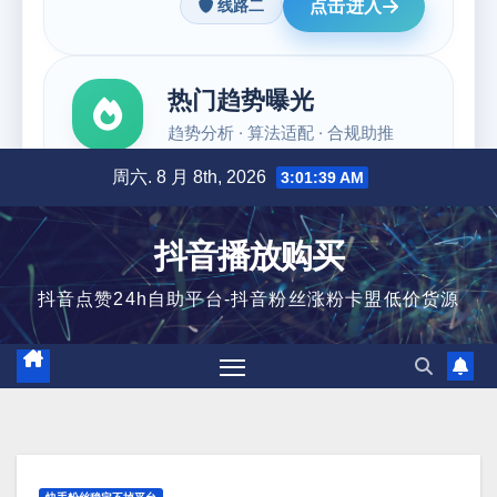
跳
周六. 8 月 8th, 2026
3:01:40 AM
至
内
抖音播放购买
容
抖音点赞24h自助平台-抖音粉丝涨粉卡盟低价货源