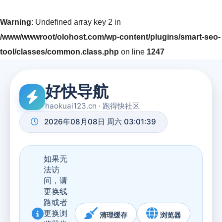
Warning
: Undefined array key 2 in
/www/wwwroot/olohost.com/wp-content/plugins/smart-seo-
tool/classes/common.class.php
on line
1247