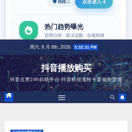
跳
周六. 8 月 8th, 2026
5:32:32 PM
至
内
抖音播放购买
容
抖音点赞24h自助平台-抖音粉丝涨粉卡盟低价货源