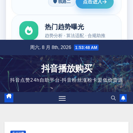
跳
周六. 8 月 8th, 2026
1:53:49 AM
至
内
抖音播放购买
容
抖音点赞24h自助平台-抖音粉丝涨粉卡盟低价货源