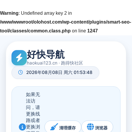
Warning
: Undefined array key 2 in
/www/wwwroot/olohost.com/wp-content/plugins/smart-seo-
tool/classes/common.class.php
on line
1247