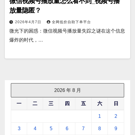
微信视频号播放量怎么看不到_视频号播
放量隐匿？
2026年4月7日
全网低价自助下单平台
微光下的困惑：微信视频号播放量失踪之谜在这个信息
爆炸的时代，…
2026 年 8 月
一
二
三
四
五
六
日
1
2
3
4
5
6
7
8
9