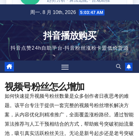
跳
周一. 8 月 10th, 2026
5:03:47 AM
至
内
抖音播放购买
容
抖音点赞24h自助平台-抖音粉丝涨粉卡盟低价货源
视频号粉丝怎么增加
如何快速提升视频号粉丝数量是众多创作者日夜思考的难
题。该平台专注于提供一套完整的视频号粉丝增长解决方
案，从内容优化到精准推广，全面覆盖涨粉路径。通过智能
算法推荐与人工干预相结合的方式，帮助账号突破初始流量
池，吸引真实活跃粉丝关注。无论是新号起步还是老号突破