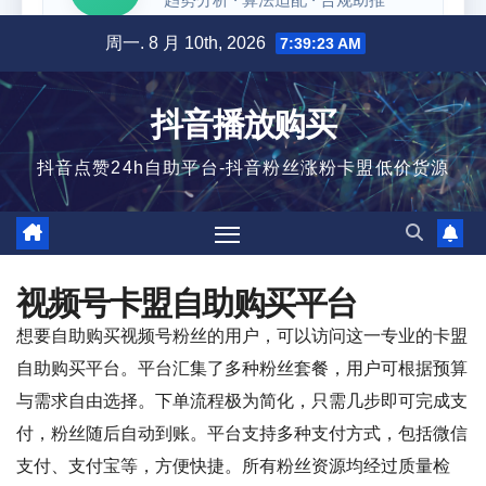
跳
周一. 8 月 10th, 2026
7:39:24 AM
至
内
抖音播放购买
容
抖音点赞24h自助平台-抖音粉丝涨粉卡盟低价货源
视频号卡盟自助购买平台
想要自助购买视频号粉丝的用户，可以访问这一专业的卡盟
自助购买平台。平台汇集了多种粉丝套餐，用户可根据预算
与需求自由选择。下单流程极为简化，只需几步即可完成支
付，粉丝随后自动到账。平台支持多种支付方式，包括微信
支付、支付宝等，方便快捷。所有粉丝资源均经过质量检