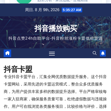
跳
周日. 8 月 9th, 2026
5:35:28 AM
至
内
抖音播放购买
容
抖音点赞24h自助平台-抖音粉丝涨粉卡盟低价货源
抖音卡盟
专业抖音卡盟平台，汇集全网优质数据提升服务。这个抖音
卡盟网站，采用先进的卡盟运营模式，整合众多优质服务
商，为用户提供丰富多样的数据提升选择。平台严格审核每
一家入驻商家，确保服务质量可靠，杜绝虚假数据与违规操
作。用户可在线浏览各类服务项目，比较价格与评价，选择