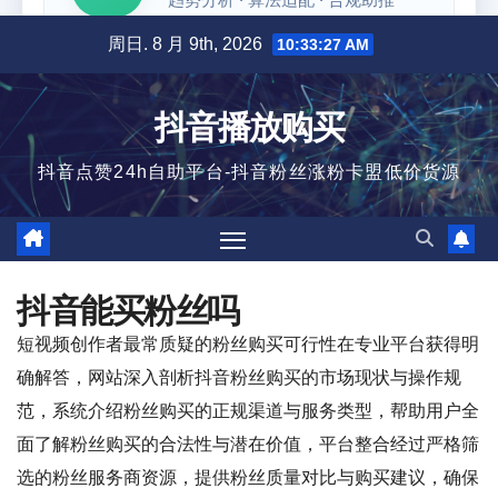
跳
周日. 8 月 9th, 2026
10:33:28 AM
至
内
抖音播放购买
容
抖音点赞24h自助平台-抖音粉丝涨粉卡盟低价货源
抖音能买粉丝吗
短视频创作者最常质疑的粉丝购买可行性在专业平台获得明
确解答，网站深入剖析抖音粉丝购买的市场现状与操作规
范，系统介绍粉丝购买的正规渠道与服务类型，帮助用户全
面了解粉丝购买的合法性与潜在价值，平台整合经过严格筛
选的粉丝服务商资源，提供粉丝质量对比与购买建议，确保