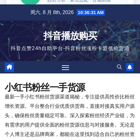
跳
周六. 8 月 8th, 2026
10:36:31 AM
至
内
抖音播放购买
容
抖音点赞24h自助平台-抖音粉丝涨粉卡盟低价货源
小红书粉丝一手货源
最新一手小红书粉丝货源渠道揭秘，专注提供高性价比粉丝
增长资源。平台整合行业优质供货商，直接对接真实用户源
头，确保粉丝质量稳定可靠。深入探索粉丝经济产业链，为
有需求的用户提供全面的粉丝货源信息与对接服务。无论是
个人博主还是品牌商家，都能在这里找到适合自己的粉丝资