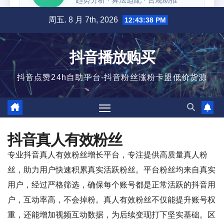
跳
周五. 8 月 7th, 2026
12:43:38 PM
至
内
抖音播放购买
容
抖音点赞24h自助平台-抖音粉丝涨粉卡盟低价货源
抖音真人有效粉丝
专业抖音真人有效粉丝增长平台，专注提供高质量真人粉
丝，助力用户快速积累真实活跃粉丝。平台粉丝均来自真实
用户，经过严格筛选，确保每个账号都是正常活跃的抖音用
户，互动率高，不会掉粉。真人有效粉丝不仅能提升账号权
重，还能增加视频互动数据，为后续变现打下坚实基础。区