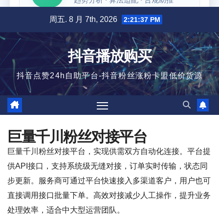
跳
周五. 8 月 7th, 2026
2:21:38 PM
至
内
抖音播放购买
容
抖音点赞24h自助平台-抖音粉丝涨粉卡盟低价货源
巨量千川粉丝对接平台
巨量千川粉丝对接平台，实现供需双方自动化连接。平台提
供API接口，支持系统级无缝对接，订单实时传输，状态同
步更新。服务商可通过平台快速接入多渠道客户，用户也可
直接调用接口批量下单。高效对接减少人工操作，提升业务
处理效率，适合中大型运营团队。